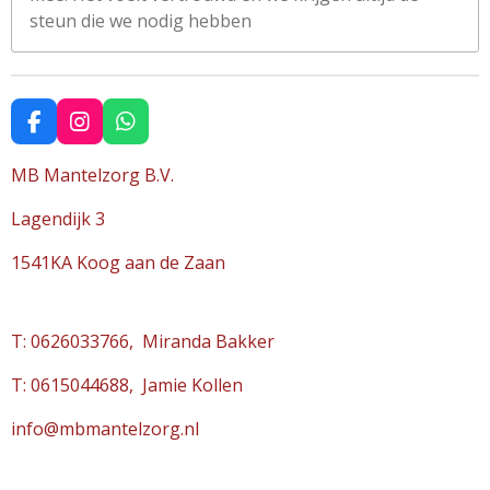
steun die we nodig hebben
F
I
W
a
n
h
c
s
a
MB Mantelzorg B.V.
e
t
t
b
a
s
Lagendijk 3
o
g
A
o
r
p
1541KA Koog aan de Zaan
k
a
p
m
T: 0626033766, Miranda Bakker
T: 0615044688, Jamie Kollen
info@mbmantelzorg.nl