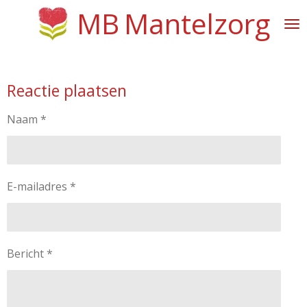
MB
Mantelzorg
Ga
direct
naar
de
hoofdinhoud
Reactie plaatsen
Naam *
E-mailadres *
Bericht *