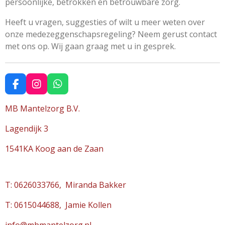
persoonlijke, betrokken en betrouwbare zorg.
Heeft u vragen, suggesties of wilt u meer weten over
onze medezeggenschapsregeling? Neem gerust contact
met ons op. Wij gaan graag met u in gesprek.
F
I
W
a
n
h
c
s
a
MB Mantelzorg B.V.
e
t
t
b
a
s
Lagendijk 3
o
g
A
o
r
p
1541KA Koog aan de Zaan
k
a
p
m
T: 0626033766, Miranda Bakker
T: 0615044688, Jamie Kollen